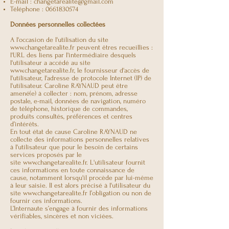
E-mail :
changetarealite@gmail.com
Téléphone :
0661830574
Données personnelles collectées
A l'occasion de l'utilisation du site
www.changetarealite.fr
peuvent êtres recueillies :
l'URL des liens par l'intermédiaire desquels
l'utilisateur a accédé au site
www.changetarealite.fr
, le fournisseur d'accès de
l'utilisateur, l'adresse de protocole Internet (IP) de
l'utilisateur. Caroline RAYNAUD peut être
amené(e) à collecter : nom, prénom, adresse
postale, e-mail, données de navigation, numéro
de téléphone, historique de commandes,
produits consultés, préférences et centres
d’intérêts.
En tout état de cause Caroline RAYNAUD ne
collecte des informations personnelles relatives
à l'utilisateur que pour le besoin de certains
services proposés par le
site
www.changetarealite.fr
. L'utilisateur fournit
ces informations en toute connaissance de
cause, notamment lorsqu'il procède par lui-même
à leur saisie. Il est alors précisé à l'utilisateur du
site
www.changetarealite.fr
l’obligation ou non de
fournir ces informations.
L’Internaute s’engage à fournir des informations
vérifiables, sincères et non viciées.