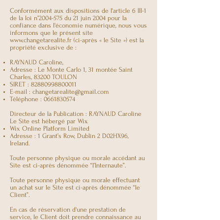
Conformément aux dispositions de l'article 6 III-1
de la loi n°
2004-575
du 21 juin 2004 pour la
confiance dans l'économie numérique, nous vous
informons que le présent site
www.changetarealite.fr
(ci-après « le Site ») est la
propriété exclusive de :
RAYNAUD Caroline,
Adresse : Le Monte Carlo 1, 31 montée Saint
Charles, 83200 TOULON
SIRET :
82880998800011
E-mail :
changetarealite@gmail.com
Téléphone :
0661830574
Directeur de la Publication : RAYNAUD Caroline
Le Site est hébergé par Wix
Wix Online Platform Limited
Adresse : 1 Grant’s Row, Dublin 2 D02HX96,
Ireland.
Toute personne physique ou morale accédant au
Site est ci-après dénommée “l’Internaute”.
Toute personne physique ou morale effectuant
un achat sur le Site est ci-après dénommée “le
Client”.
En cas de réservation d'une prestation de
service, le Client doit prendre connaissance au