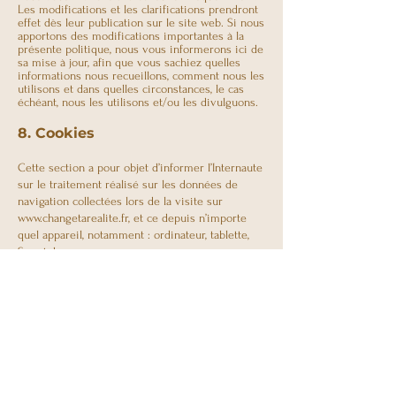
Les modifications et les clarifications prendront
effet dès leur publication sur le site web. Si nous
apportons des modifications importantes à la
présente politique, nous vous informerons ici de
sa mise à jour, afin que vous sachiez quelles
informations nous recueillons, comment nous les
utilisons et dans quelles circonstances, le cas
échéant, nous les utilisons et/ou les divulguons.
8. Cookies
Cette section a pour objet d’informer l’Internaute
sur le traitement réalisé sur les données de
navigation collectées lors de la visite sur
www.changetarealite.fr
, et ce depuis n’importe
quel appareil, notamment : ordinateur, tablette,
Smartphone.
Qu’est-ce qu’un cookie ?
Un cookie est un petit fichier de texte transféré
à partir d’un serveur web vers le navigateur web
d’un utilisateur du site ou son disque dur
lorsqu’il visite un site Internet. Si son navigateur
web est configuré pour accepter les cookies, ils
seront stockés dans celui-ci ou dans le disque
dur jusqu’à ce que la date d’expiration soit