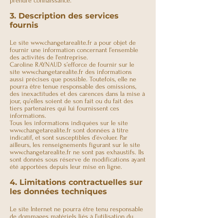
prendre connaissance.
3. Description des services
fournis
Le site
www.changetarealite.fr
a pour objet de
fournir une information concernant l’ensemble
des activités de l'entreprise.
Caroline RAYNAUD s’efforce de fournir sur le
site
www.changetarealite.fr
des informations
aussi précises que possible. Toutefois, elle ne
pourra être tenue responsable des omissions,
des inexactitudes et des carences dans la mise à
jour, qu’elles soient de son fait ou du fait des
tiers partenaires qui lui fournissent ces
informations.
Tous les informations indiquées sur le site
www.
changetarealite.fr
sont données à titre
indicatif, et sont susceptibles d’évoluer. Par
ailleurs, les renseignements figurant sur le site
www.changetarealite.fr
ne sont pas exhaustifs. Ils
sont donnés sous réserve de modifications ayant
été apportées depuis leur mise en ligne.
4. Limitations contractuelles sur
les données techniques
Le site Internet ne pourra être tenu responsable
de dommages matériels liés à l’utilisation du